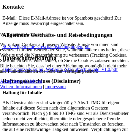
Kontakt:
E-Mail:
Diese E-Mail-Adresse ist vor Spambots geschützt! Zur
Anzeige muss JavaScript eingeschaltet sein.
Wir benutzen Cookies
Allgemeine Geschäfts- und Reisebedingungen
Wir nutzen Cookies auf unserer Website. Einige von ihnen sind
SCS_Allgemeine_Geschaeftsbedingungen.pdf
essenziell für den Betrieb der Seite, während andere uns helfen, diese
Website und die Nutzererfahrung zu verbessern (Tracking Cookies).
Datenschutzerklärung
Sie können selbst entscheiden, ob Sie die Cookies zulassen möchten.
Bitte beachten Sie, dass bei einer Ablehnung womöglich nicht mehr
Datenschutzerklarung_Webseite_SkiclubSchurwald_v1.0.pdf
alle Funktionalitäten der Seite zur Verfügung stehen.
Haftungsausschluss (Disclaimer)
Akzeptieren
Ablehnen
Weitere Informationen
|
Impressum
Haftung für Inhalte
Als Diensteanbieter sind wir gemäß § 7 Abs.1 TMG für eigene
Inhalte auf diesen Seiten nach den allgemeinen Gesetzen
verantwortlich. Nach §§ 8 bis 10 TMG sind wir als Diensteanbieter
jedoch nicht verpflichtet, übermittelte oder gespeicherte fremde
Informationen zu überwachen oder nach Umständen zu forschen,
die auf eine rechtswidrige Tätigkeit hinweisen. Verpflichtungen zur