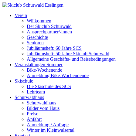
Verein
Willkommen
Der Skiclub Schurwald
Ansprechpartner/-innen
Geschichte
Senioren
Jubiläumsheft: 60 Jahre SCS
Jubiläumsheft: 50 Jahre Skiclub Schurwald
Allgemeine Geschäfts- und Reisebedingungen
Veranstaltungen Sommer
Bike-Wochenende
Anmeldung Bike-Wochendende
Skischule
Die Skischule des SCS
Lehrteam
Schurwaldhaus
Schurwaldhaus
Bilder vom Haus
Preise
Anfahrt
Anmeldung / Anfrage
Winter im Kleinwalsertal
Kontakt